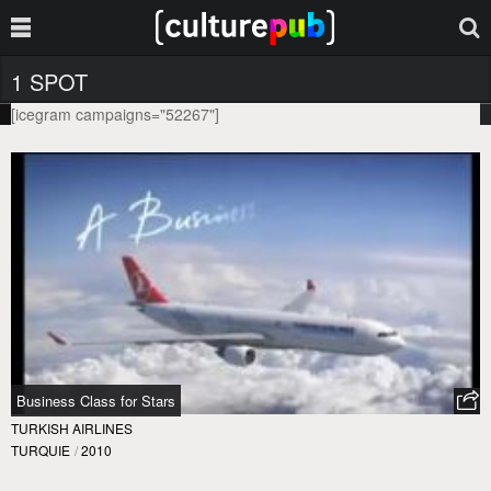
1 SPOT
[icegram campaigns="52267"]
Business Class for Stars
TURKISH AIRLINES
TURQUIE
/
2010