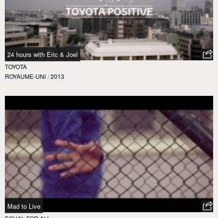
24 hours with Eric & Joel
TOYOTA
ROYAUME-UNI
/
2013
Mad to Live