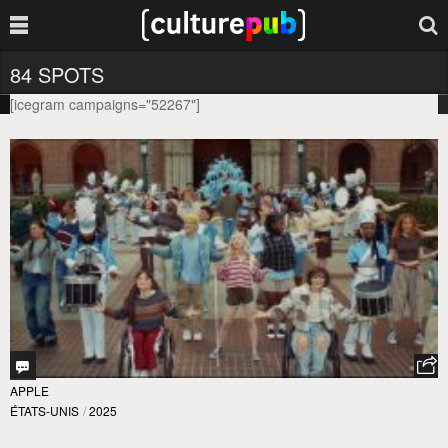
84 SPOTS
[icegram campaigns="52267"]
APPLE
ÉTATS-UNIS
/
2025