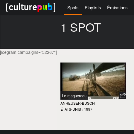
Spots
Playlists
Émissions
1 SPOT
[icegram campaigns="52267"]
Le maquereau
ANHEUSER-BUSCH
ÉTATS-UNIS
/
1997