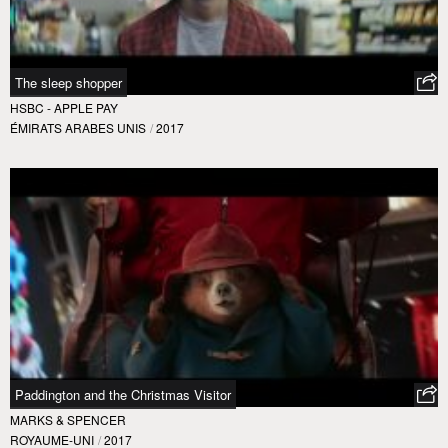
The sleep shopper
HSBC - APPLE PAY
ÉMIRATS ARABES UNIS
/
2017
Paddington and the Christmas Visitor
MARKS & SPENCER
ROYAUME-UNI
/
2017