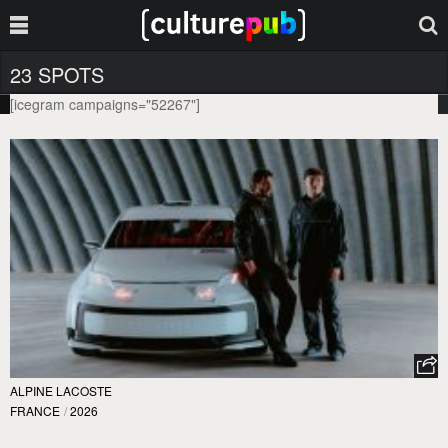
23 SPOTS
[icegram campaigns="52267"]
ALPINE LACOSTE
FRANCE
/
2026