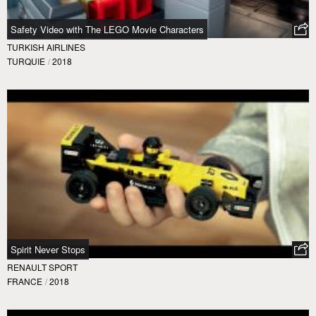
Safety Video with The LEGO Movie Characters
TURKISH AIRLINES
TURQUIE
/
2018
Spirit Never Stops
RENAULT SPORT
FRANCE
/
2018