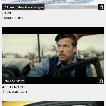
L'Ultime Rafraichissemangue
OASIS
FRANCE
/
2016
Into The Storm
JEEP RENEGADE
ÉTATS-UNIS
/
2016