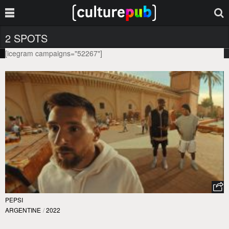
2 SPOTS
[icegram campaigns="52267"]
PEPSI
ARGENTINE
/
2022