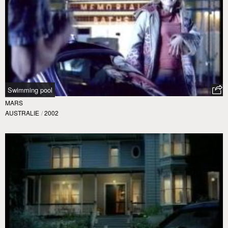
Swimming pool
MARS
AUSTRALIE
/
2002