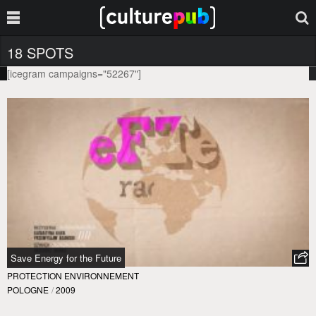
18 SPOTS
[icegram campaigns="52267"]
Save Energy for the Future
PROTECTION ENVIRONNEMENT
POLOGNE
/
2009