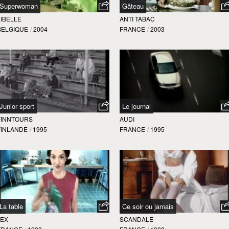
Superwoman
Gâteau
LIBELLE
ANTI TABAC
BELGIQUE
/
2004
FRANCE
/
2003
Junior sport
Le journal
FINNTOURS
AUDI
FINLANDE
/
1995
FRANCE
/
1995
La table
Ce soir ou jamais
JEX
SCANDALE