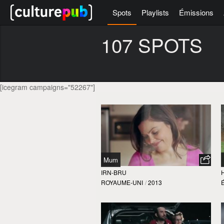
Spots
Playlists
Émissions
107 SPOTS
[icegram campaigns="52267"]
Mum
IRN-BRU
ROYAUME-UNI
/
2013