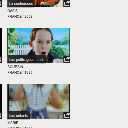
La sécheresse
OASIS
FRANCE
/
2003
Les petits gourmands
BOURSIN
FRANCE
/
1995
Les enfants
MARIE