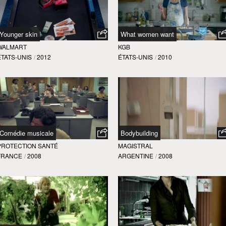
Younger skin
What women want
WALMART
KGB
ÉTATS-UNIS
/
2012
ÉTATS-UNIS
/
2010
Comédie musicale
Bodybuilding
PROTECTION SANTÉ
MAGISTRAL
FRANCE
/
2008
ARGENTINE
/
2008