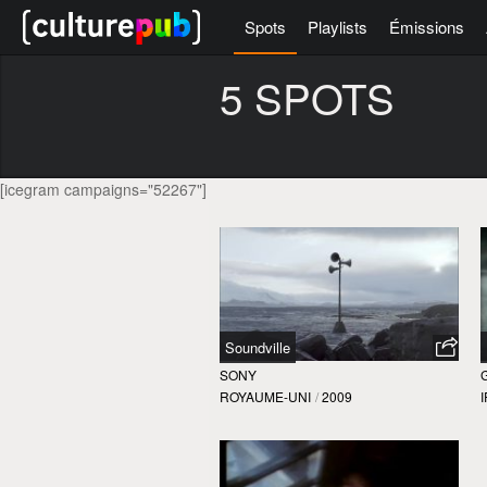
Spots
Playlists
Émissions
5 SPOTS
[icegram campaigns="52267"]
Soundville
SONY
ROYAUME-UNI
/
2009