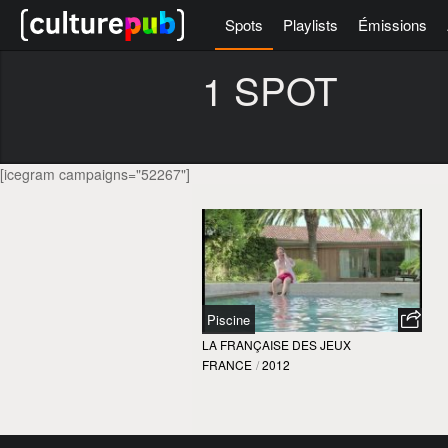
Spots
Playlists
Émissions
1 SPOT
[icegram campaigns="52267"]
Piscine
LA FRANÇAISE DES JEUX
FRANCE
/
2012