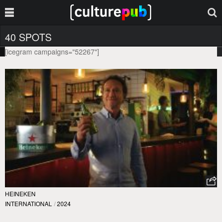
40 SPOTS
[icegram campaigns="52267"]
HEINEKEN
INTERNATIONAL
/
2024