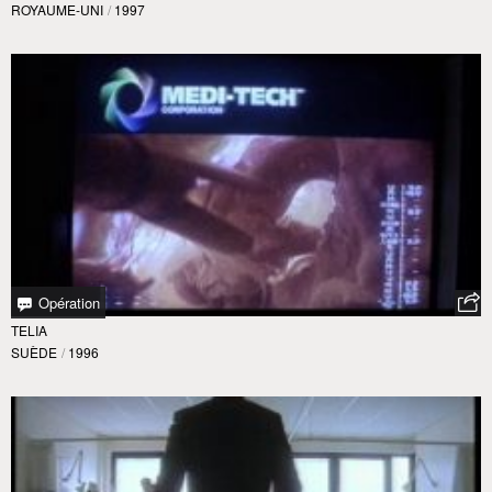
ROYAUME-UNI
/
1997
Opération
TELIA
SUÈDE
/
1996