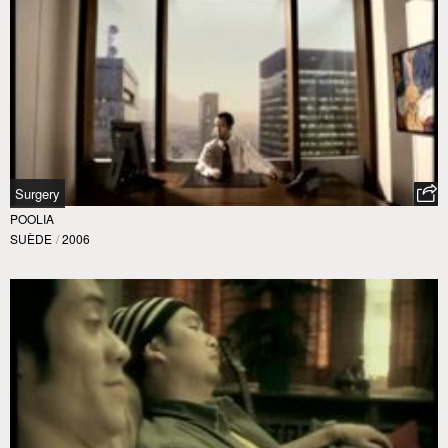
Surgery
POOLIA
SUÈDE
/
2006