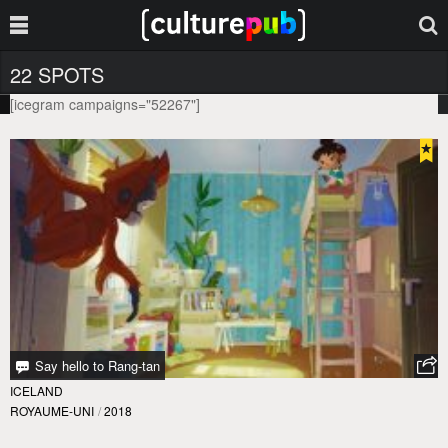
22 SPOTS
[icegram campaigns="52267"]
Say hello to Rang-tan
ICELAND
ROYAUME-UNI
/
2018