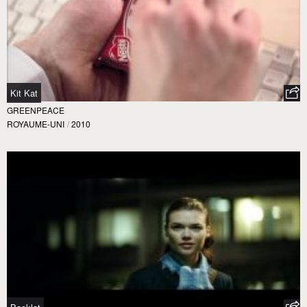
Kit Kat
GREENPEACE
ROYAUME-UNI
/
2010