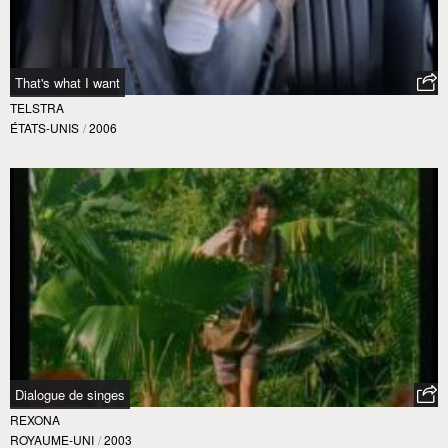
That's what I want
TELSTRA
ÉTATS-UNIS
/
2006
Dialogue de singes
REXONA
ROYAUME-UNI
/
2003