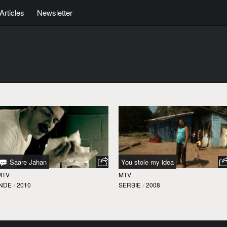
Articles
Newsletter
Saare Jahan
You stole my idea
MTV
MTV
INDE
/
2010
SERBIE
/
2008