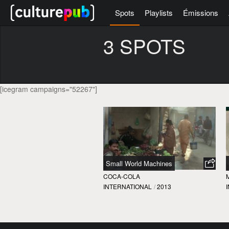
Spots
Playlists
Émissions
3 SPOTS
[icegram campaigns="52267"]
Small World Machines
COCA-COLA
INTERNATIONAL
/
2013