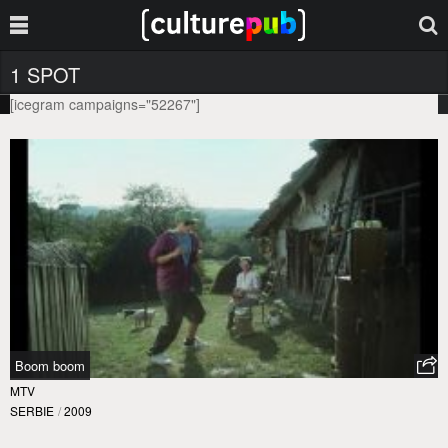
1 SPOT
[icegram campaigns="52267"]
Boom boom
MTV
SERBIE
/
2009