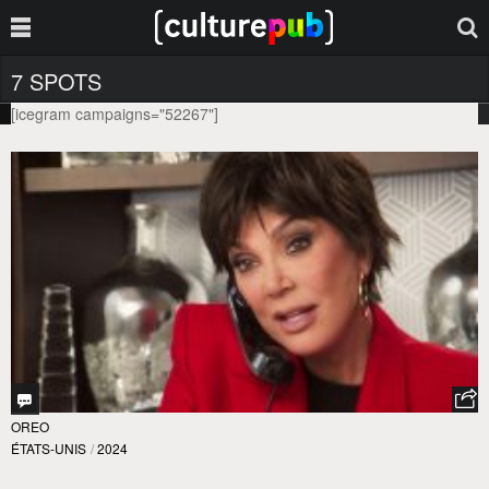
7 SPOTS
[icegram campaigns="52267"]
OREO
ÉTATS-UNIS
/
2024