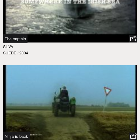
The captain
SILVA
SUÈDE
/
2004
Ninja is back