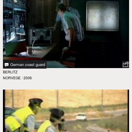
German coast guard
BERLITZ
NORVEGE
/
2006