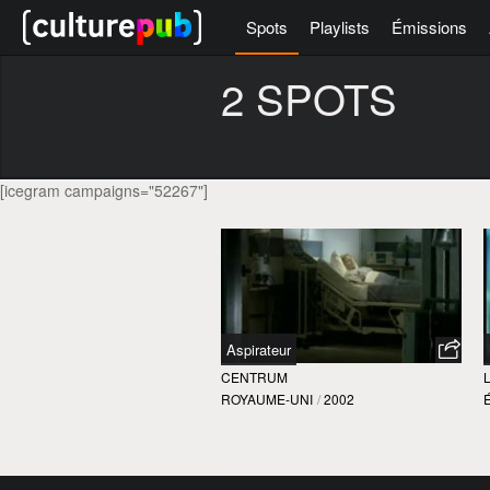
Spots
Playlists
Émissions
2 SPOTS
[icegram campaigns="52267"]
Aspirateur
CENTRUM
L
ROYAUME-UNI
/
2002