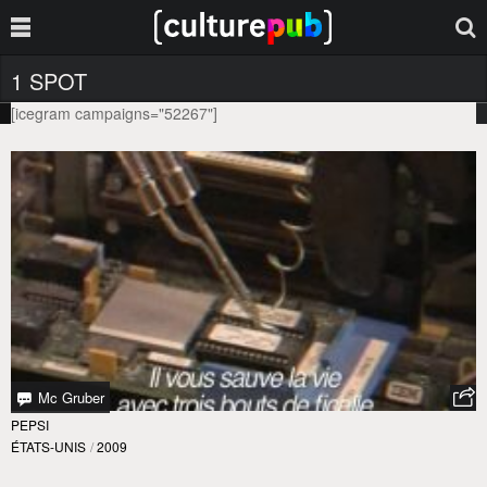
1 SPOT
[icegram campaigns="52267"]
Mc Gruber
PEPSI
ÉTATS-UNIS
/
2009