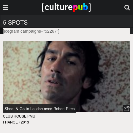
5 SPOTS
[icegram campaigns="52267"]
Shoot & Go to London avec Robert Pires
CLUB HOUSE PMU
FRANCE
/
2013