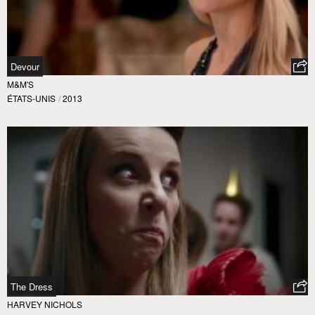
Devour
M&M'S
ÉTATS-UNIS
/
2013
The Dress
HARVEY NICHOLS