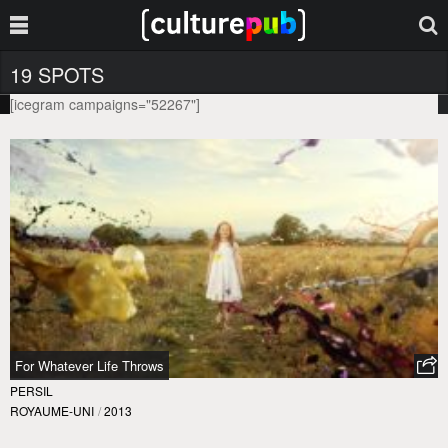
19 SPOTS
[icegram campaigns="52267"]
For Whatever Life Throws
PERSIL
ROYAUME-UNI
/
2013