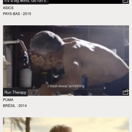
It's a big world. Go run it.
ASICS
PAYS-BAS
/
2015
Run Therapy
PUMA
BRÉSIL
/
2014