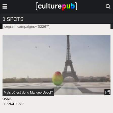
3 SPOTS
[icegram campaigns="52267"]
Mais où est donc Mangue Debol?
OASIS
FRANCE
/
2011