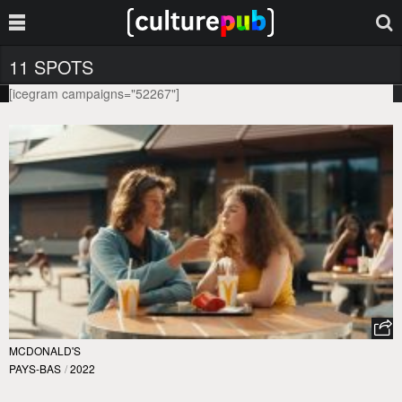
11 SPOTS
[icegram campaigns="52267"]
MCDONALD'S
PAYS-BAS
/
2022