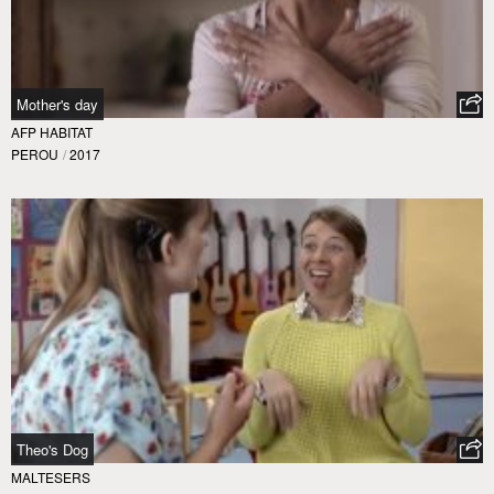
Mother's day
AFP HABITAT
PEROU
/
2017
Theo's Dog
MALTESERS