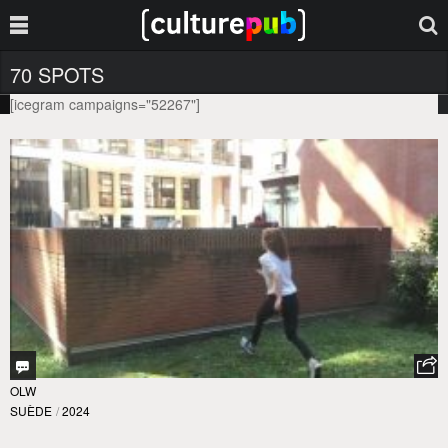
70 SPOTS
[icegram campaigns="52267"]
OLW
SUÈDE
/
2024