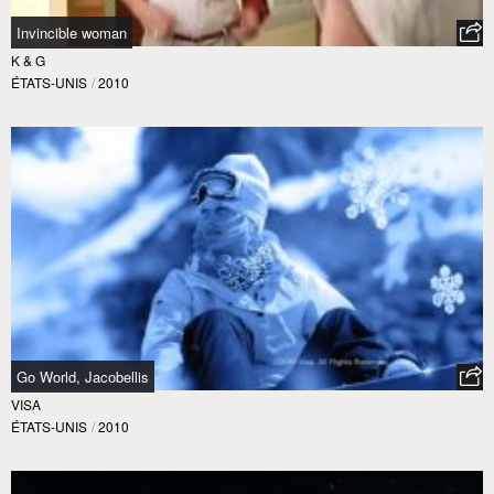
Invincible woman
K & G
ÉTATS-UNIS
/
2010
Go World, Jacobellis
VISA
ÉTATS-UNIS
/
2010