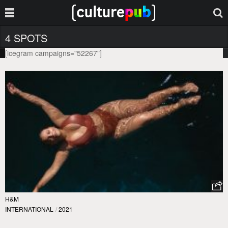
4 SPOTS
[icegram campaigns="52267"]
H&M
INTERNATIONAL
/
2021