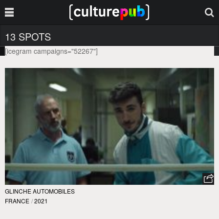
13 SPOTS
[icegram campaigns="52267"]
GLINCHE AUTOMOBILES
FRANCE
/
2021