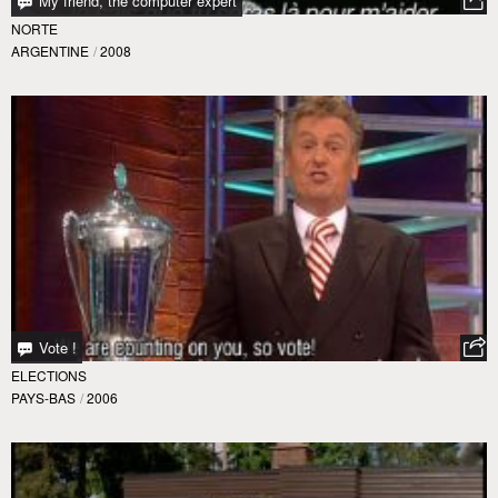
My friend, the computer expert
NORTE
ARGENTINE
/
2008
Vote !
ELECTIONS
PAYS-BAS
/
2006