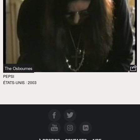
The Osbournes
PEPSI
ÉTATS-UNIS
/
2003