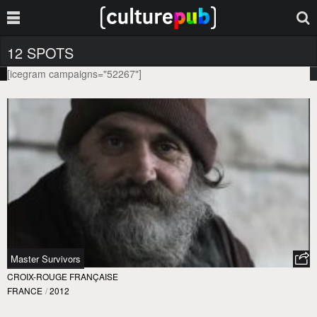
12 SPOTS
[icegram campaigns="52267"]
Master Survivors
CROIX-ROUGE FRANÇAISE
FRANCE
/
2012