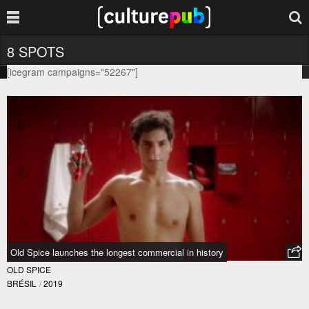
8 SPOTS
[icegram campaigns="52267"]
Old Spice launches the longest commercial in history
OLD SPICE
BRÉSIL
/
2019