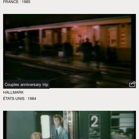
FRANCE
/
1985
Couples anniversary trip
HALLMARK
ÉTATS-UNIS
/
1984