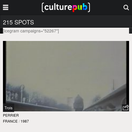
215 SPOTS
[icegram campaigns="52267"]
Trois
PERRIER
FRANCE
/
1987