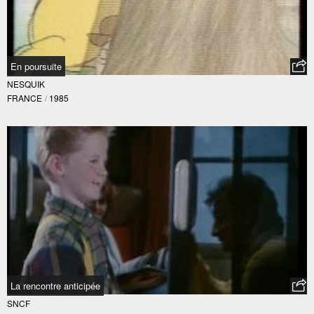
En poursuite
NESQUIK
FRANCE
/
1985
La rencontre anticipée
SNCF