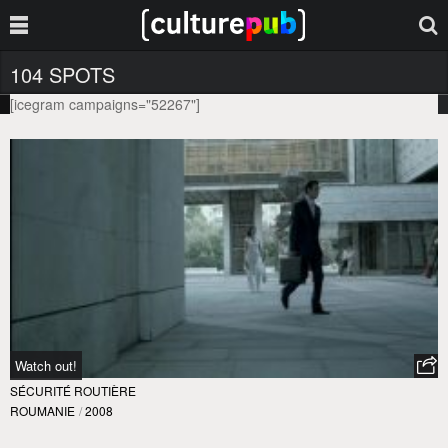
104 SPOTS
[icegram campaigns="52267"]
Watch out!
SÉCURITÉ ROUTIÈRE
ROUMANIE
/
2008