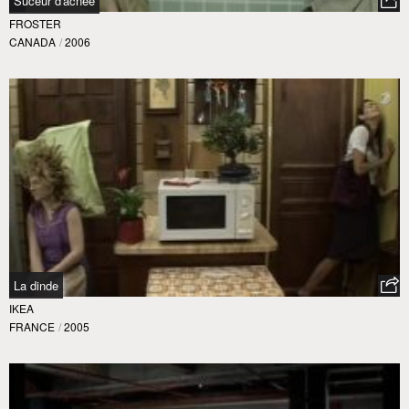
Suceur d'acnée
FROSTER
CANADA
/
2006
La dinde
IKEA
FRANCE
/
2005