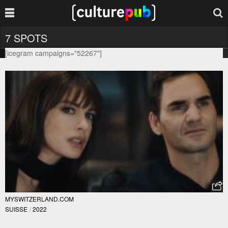
7 SPOTS
[icegram campaigns="52267"]
MYSWITZERLAND.COM
SUISSE
/
2022