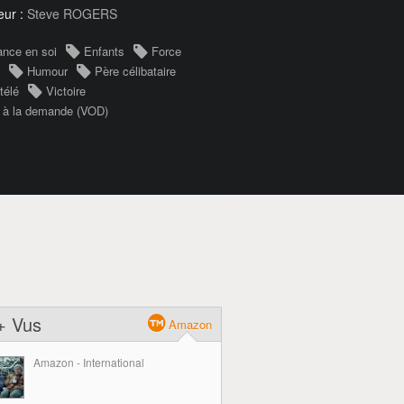
eur :
Steve ROGERS
ance en soi
Enfants
Force
Humour
Père célibataire
télé
Victoire
 à la demande (VOD)
+ Vus
Amazon
Amazon - International