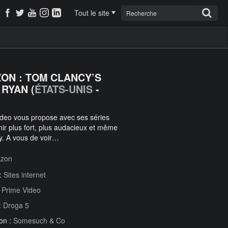
Tout le site
ON : TOM CLANCY’S
 RYAN (
ÉTATS-UNIS
-
deo vous propose avec ses séries
ir plus fort, plus audacieux et même
y. A vous de voir…
zon
 :
Sites internet
:
Prime Video
:
Droga 5
on :
Somesuch & Co