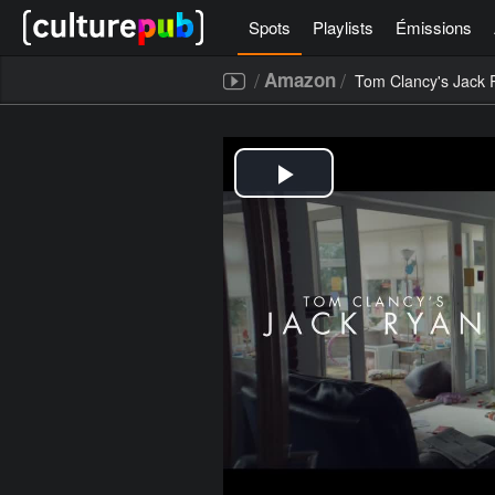
Spots
Playlists
Émissions
/
/
Amazon
Tom Clancy's Jack 
[icegram campaigns="52267"]