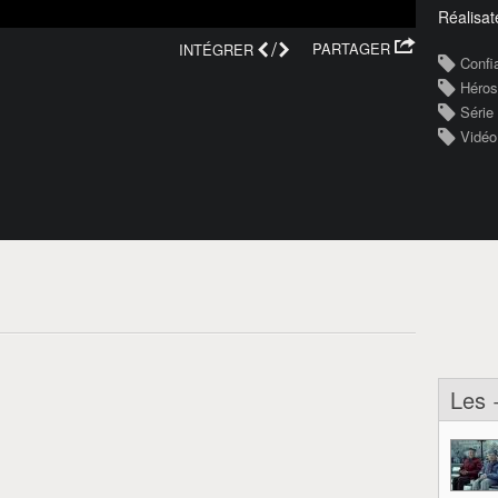
Réalisat
/
PARTAGER
INTÉGRER
Confi
Héros
Série 
Vidéo
Les 