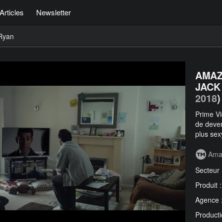
Articles
Newsletter
Ryan
AMAZ
JACK
2018
)
Prime Vi
de deven
plus sex
Ama
Secteur
Produit 
Agence 
Producti