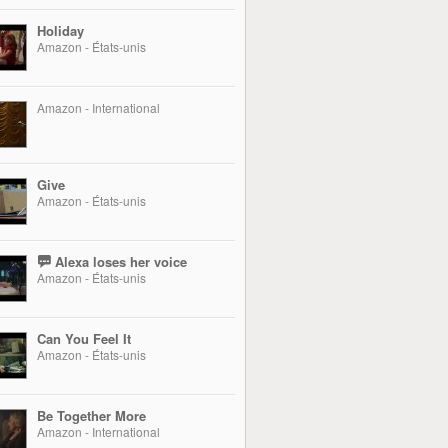
Holiday
Amazon - États-unis
Amazon - International
Give
Amazon - États-unis
Alexa loses her voice
Amazon - États-unis
Can You Feel It
Amazon - États-unis
Be Together More
Amazon - International