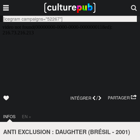
[icegram campaigns="52267"]
/
PARTAGER
INTÉGRER
INFOS
EN +
ANTI EXCLUSION : DAUGHTER (
BRÉSIL
-
2001
)