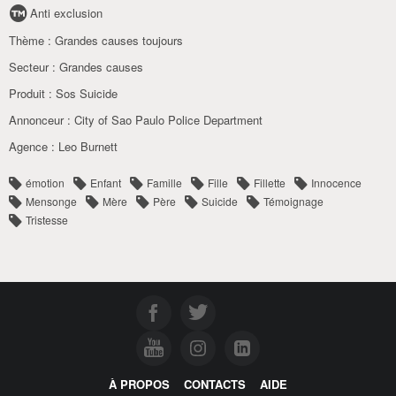
Anti exclusion
Thème :
Grandes causes toujours
Secteur :
Grandes causes
Produit :
Sos Suicide
Annonceur :
City of Sao Paulo Police Department
Agence :
Leo Burnett
émotion
Enfant
Famille
Fille
Fillette
Innocence
Mensonge
Mère
Père
Suicide
Témoignage
Tristesse
À PROPOS
CONTACTS
AIDE