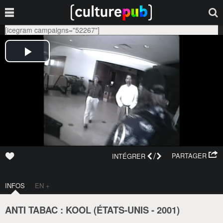
[icegram campaigns="52267"]
/
PARTAGER
INTÉGRER
INFOS
EN +
ANTI TABAC : KOOL (
ÉTATS-UNIS
-
2001
)