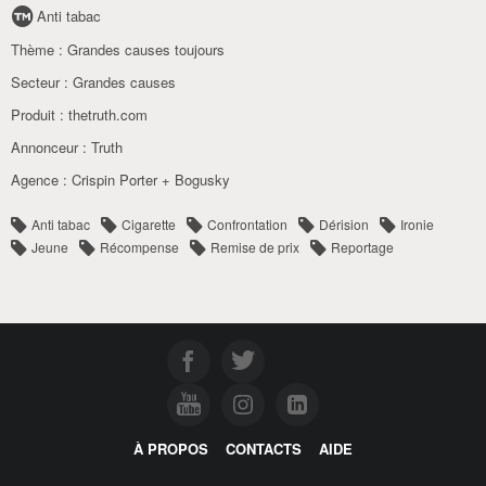
Anti tabac
Thème :
Grandes causes toujours
Secteur :
Grandes causes
Produit :
thetruth.com
Annonceur :
Truth
Agence :
Crispin Porter + Bogusky
Anti tabac
Cigarette
Confrontation
Dérision
Ironie
Jeune
Récompense
Remise de prix
Reportage
À PROPOS
CONTACTS
AIDE