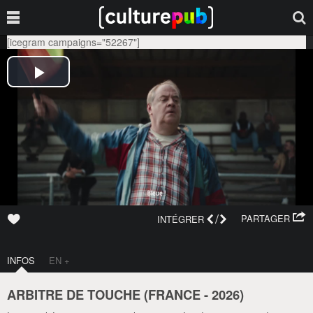
[icegram campaigns="52267"]
/
PARTAGER
INTÉGRER
INFOS
EN +
ARBITRE DE TOUCHE (
FRANCE
-
2026
)