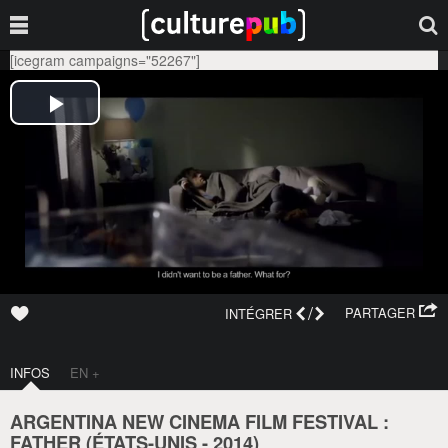
[icegram campaigns="52267"]
/
PARTAGER
INTÉGRER
INFOS
EN +
ARGENTINA NEW CINEMA FILM FESTIVAL :
FATHER (
ÉTATS-UNIS
-
2014
)