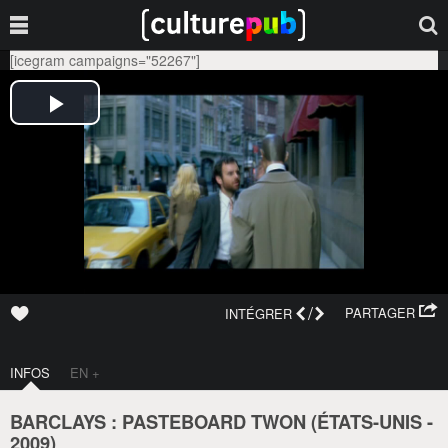
[icegram campaigns="52267"]
/
PARTAGER
INTÉGRER
INFOS
EN +
BARCLAYS : PASTEBOARD TWON (
ÉTATS-UNIS
-
2009
)