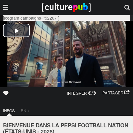
[icegram campaigns="52267"]
/
PARTAGER
INTÉGRER
INFOS
EN +
BIENVENUE DANS LA PEPSI FOOTBALL NATION
(
ÉTATS-UNIS
-
2026
)