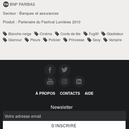
BNP PARIBAS
Secteur :
Banques et assurances
Produit :
Partenaire du Festival Lumières 2010
Blanche-neige
Cinéma
Conte de fée
Fugitif
Gladiateur
Glamour
Pleurs
Policier
Princesse
Sexy
Vampire
À PROPOS
CONTACTS
AIDE
Newsletter