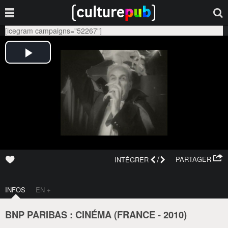
[icegram campaigns="52267"]
/
PARTAGER
INTÉGRER
INFOS
EN +
BNP PARIBAS : CINÉMA (
FRANCE
-
2010
)