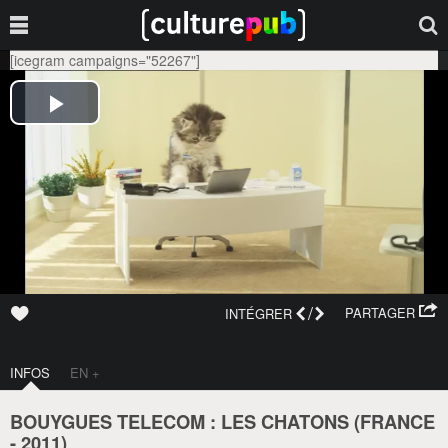
[icegram campaigns="52267"]
/
PARTAGER
INTÉGRER
INFOS
EN +
BOUYGUES TELECOM : LES CHATONS (
FRANCE
-
2011
)