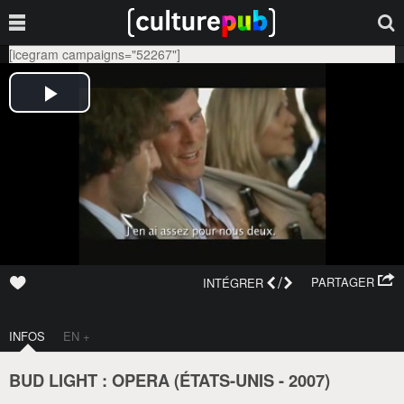
[icegram campaigns="52267"]
/
PARTAGER
INTÉGRER
INFOS
EN +
BUD LIGHT : OPERA (
ÉTATS-UNIS
-
2007
)