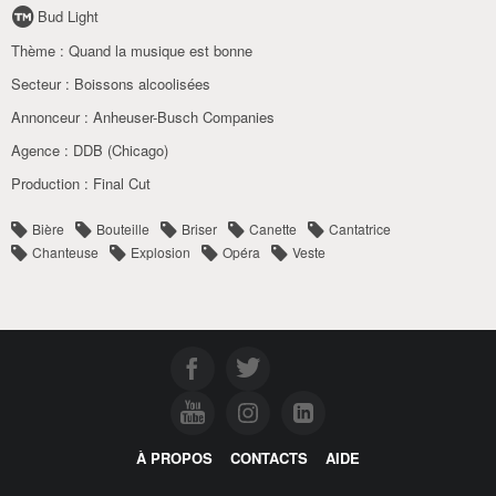
Bud Light
Thème :
Quand la musique est bonne
Secteur :
Boissons alcoolisées
Annonceur :
Anheuser-Busch Companies
Agence :
DDB (Chicago)
Production :
Final Cut
Bière
Bouteille
Briser
Canette
Cantatrice
Chanteuse
Explosion
Opéra
Veste
À PROPOS
CONTACTS
AIDE