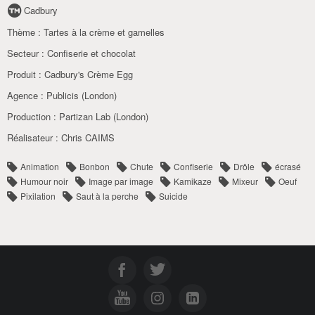
Cadbury
Thème :
Tartes à la crème et gamelles
Secteur :
Confiserie et chocolat
Produit :
Cadbury's Crème Egg
Agence :
Publicis (London)
Production :
Partizan Lab (London)
Réalisateur :
Chris CAIMS
Animation
Bonbon
Chute
Confiserie
Drôle
écrasé
Humour noir
Image par image
Kamikaze
Mixeur
Oeuf
Pixilation
Saut à la perche
Suicide