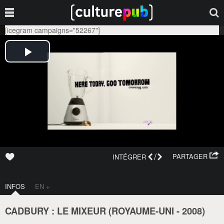
[icegram campaigns="52267"]
/
PARTAGER
INTÉGRER
INFOS
EN +
CADBURY : LE MIXEUR (
ROYAUME-UNI
-
2008
)