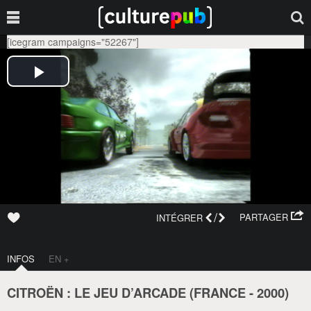
[icegram campaigns="52267"]
/
PARTAGER
INTÉGRER
INFOS
EN +
CITROËN : LE JEU D’ARCADE (
FRANCE
-
2000
)