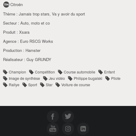
Citroën
Thème :
Jamais trop stars
,
Va y avoir du sport
Secteur :
Auto
,
moto et co
Produit :
Xsara
Agence :
Euro RSCG Works
Production :
Hamster
Réalisateur :
Guy GRUNDY
Champion
Compétition
Course automobile
Enfant
Image de synthèse
Jeu vidéo
Philippe bugalski
Pilote
Rallye
Sport
Star
Voiture de course