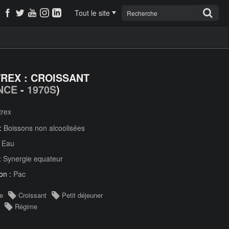
Tout le site
REX : CROISSANT
NCE
-
1970S
)
trex
 :
Boissons non alcoolisées
:
Eau
:
Synergie equateur
on :
Pac
e
Croissant
Petit déjeuner
Régime