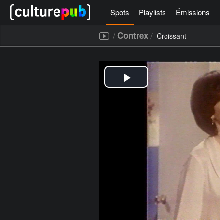
Spots
Playlists
Émissions
/
/
Contrex
Croissant
[icegram campaigns="52267"]