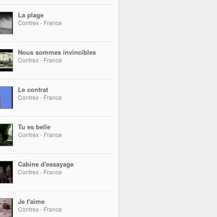
La plage
Contrex - France
Nous sommes invincibles
Contrex - France
Le contrat
Contrex - France
Tu es belle
Contrex - France
Cabine d'essayage
Contrex - France
Je t'aime
Contrex - France