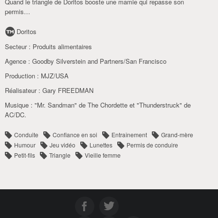
Quand le triangle de Doritos booste une mamie qui repasse son
permis…
Doritos
Secteur :
Produits alimentaires
Agence :
Goodby Silverstein and Partners/San Francisco
Production :
MJZ/USA
Réalisateur :
Gary FREEDMAN
Musique :
"Mr. Sandman" de The Chordette et "Thunderstruck" de
AC/DC.
Conduite
Confiance en soi
Entraînement
Grand-mère
Humour
Jeu vidéo
Lunettes
Permis de conduire
Petit-fils
Triangle
Vieille femme