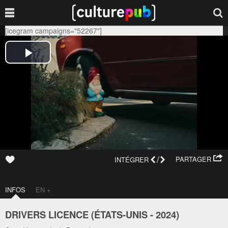
[icegram campaigns="52267"]
/
PARTAGER
INTÉGRER
INFOS
EN +
DRIVERS LICENCE (
ÉTATS-UNIS
-
2024
)