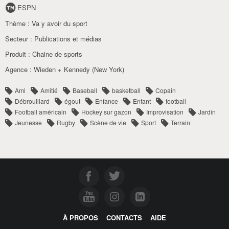
ESPN
Thème :
Va y avoir du sport
Secteur :
Publications et médias
Produit :
Chaine de sports
Agence :
Wieden + Kennedy (New York)
Ami
Amitié
Baseball
basketball
Copain
Débrouillard
égout
Enfance
Enfant
football
Football américain
Hockey sur gazon
Improvisation
Jardin
Jeunesse
Rugby
Scène de vie
Sport
Terrain
À PROPOS
CONTACTS
AIDE