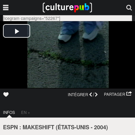
[icegram campaigns="52267"]
/
PARTAGER
INTÉGRER
INFOS
EN +
ESPN : MAKESHIFT (
ÉTATS-UNIS
-
2004
)