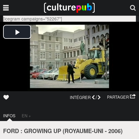
[icegram campaigns="52267"]
/
PARTAGER
INTÉGRER
INFOS
EN +
FORD : GROWING UP (
ROYAUME-UNI
-
2006
)