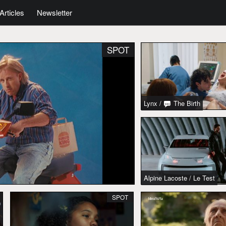
Articles
Newsletter
SPOT
Lynx
/
The Birth
Alpine Lacoste
/
Le Test
SPOT