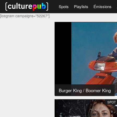
Spots
Playlists
Émissions
[icegram campaigns="52267"]
Burger King
/
Boomer King
SPOT