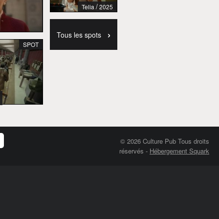
/
Telia
2025
›
Tous les spots
SPOT
© 2026 Culture Pub Tous droits
réservés
-
Hébergement Squark