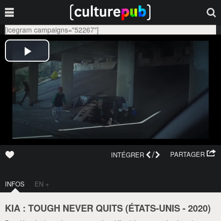
[icegram campaigns="52267"]
/
PARTAGER
INTÉGRER
INFOS
EN +
KIA : TOUGH NEVER QUITS (
ÉTATS-UNIS
-
2020
)