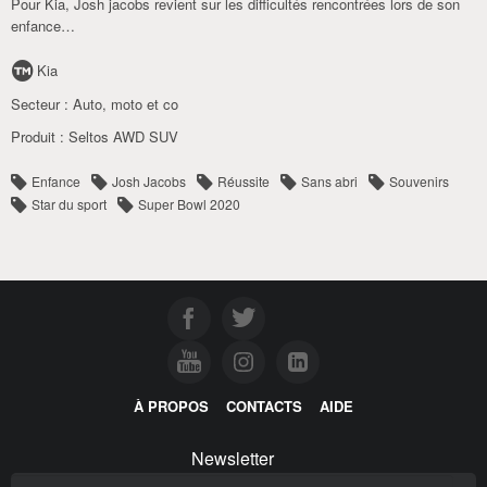
Pour Kia, Josh jacobs revient sur les difficultés rencontrées lors de son
enfance…
Kia
Secteur :
Auto
,
moto et co
Produit :
Seltos AWD SUV
Enfance
Josh Jacobs
Réussite
Sans abri
Souvenirs
Star du sport
Super Bowl 2020
À PROPOS
CONTACTS
AIDE
Newsletter