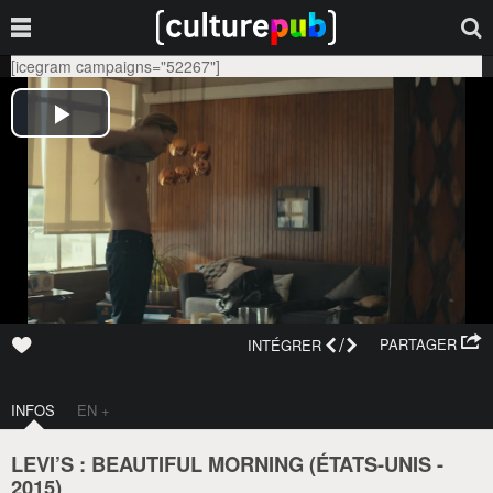
[icegram campaigns="52267"]
/
PARTAGER
INTÉGRER
INFOS
EN +
LEVI’S : BEAUTIFUL MORNING (
ÉTATS-UNIS
-
2015
)