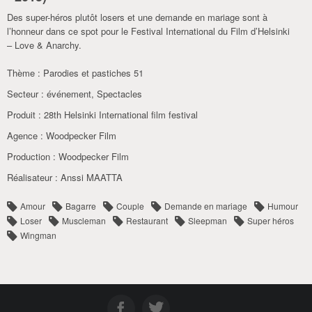
Des super-héros plutôt losers et une demande en mariage sont à
l’honneur dans ce spot pour le Festival International du Film d’Helsinki
– Love & Anarchy.
Thème :
Parodies et pastiches 51
Secteur :
événement
,
Spectacles
Produit :
28th Helsinki International film festival
Agence :
Woodpecker Film
Production :
Woodpecker Film
Réalisateur :
Anssi MAATTA
Amour
Bagarre
Couple
Demande en mariage
Humour
Loser
Muscleman
Restaurant
Sleepman
Super héros
Wingman