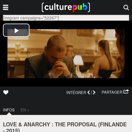
[icegram campaigns="52267"]
/
PARTAGER
INTÉGRER
INFOS
EN +
LOVE & ANARCHY : THE PROPOSAL (
FINLANDE
-
2015
)